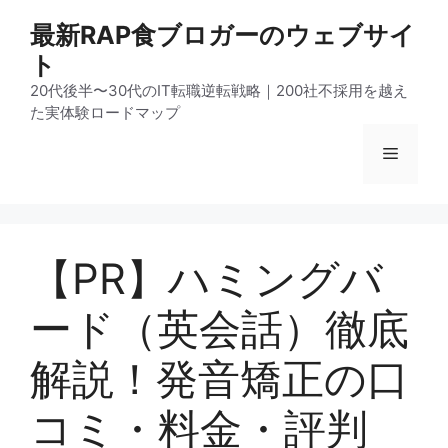
コ
最新RAP食ブロガーのウェブサイ
ン
ト
テ
ン
20代後半〜30代のIT転職逆転戦略｜200社不採用を越え
ツ
た実体験ロードマップ
へ
メ
ス
キ
ッ
ニ
プ
【PR】ハミングバ
ュ
ード（英会話）徹底
ー
解説！発音矯正の口
コミ・料金・評判