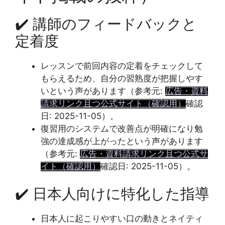
✔️ 講師のフィードバックと
定着度
レッスンで前回内容の定着をチェックして
もらえるため、自分の習熟度が把握しやす
いという声があります（参考元:
広告・資料
請求リンク且つ公式サイト（確認用）
確認
日: 2025-11-05）。
復習用のシステムで改善点が明確になり勉
強の達成感が上がったという声があります
（参考元:
広告・資料請求リンク且つ公式サ
イト（確認用）
確認日: 2025-11-05）。
✔️ 日本人向けに特化した指導
日本人に起こりやすい口の動きとネイティ