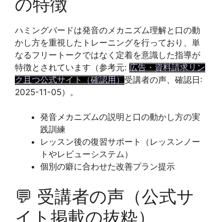
の特徴
ハミングバードは発音のメカニズム理解と口の動
かし方を重視したトレーニングを行っており、単
なるフリートークではなく定着を意識した指導が
特徴とされています（参考元:
広告・資料請求リン
ク且つ公式サイト（確認用）
受講者の声、確認日:
2025-11-05）。
発音メカニズムの説明と口の動かし方の実
践訓練
レッスン後の復習サポート（レッスンノー
トやレビューシステム）
個別の癖に合わせた改善プラン提示
💬 受講者の声（公式サ
イト掲載の抜粋）