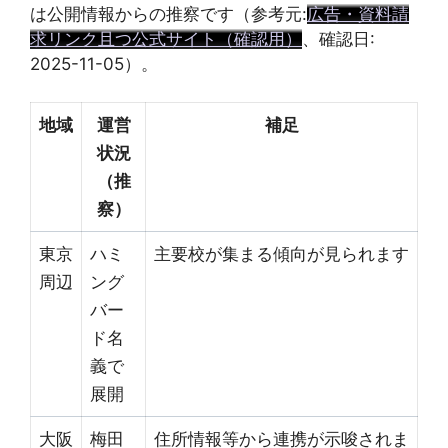
は公開情報からの推察です（参考元:
広告・資料請
求リンク且つ公式サイト（確認用）
、確認日:
2025-11-05）。
地域
運営
補足
状況
（推
察）
東京
ハミ
主要校が集まる傾向が見られます
周辺
ング
バー
ド名
義で
展開
大阪
梅田
住所情報等から連携が示唆されま