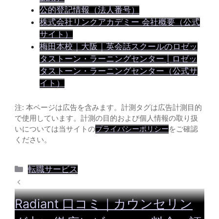
公的登記情報（法人番号）
株式会社リンクアカデミー 会社概要（公式
サイト）
梅田本校｜大阪｜英会話スクールのロゼッ
タストーン・ラーニングセンター | ロゼッ
タストーン・ラーニングセンター（公式サ
イト）
注: 本ページは広告を含みます。計測タグは広告計測目的
で使用しています。計測の目的および個人情報の取り扱
いについては当サイトの
プライバシーポリシー
をご確認
ください。
カ
転職サービス
テ
ゴ
Radiant 口コミ｜カウンセリン
リ
ー