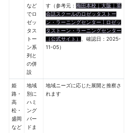
など
す（参考元：
梅田本校｜大阪｜英
でロ
会話スクールのロゼッタストー
ゼッ
ン・ラーニングセンター | ロゼッ
タス
タストーン・ラーニングセンター
トー
（公式サイト）
、確認日：2025-
ン系
11-05）
列と
の併
設
姫
地域
地域ニーズに応じた展開と推察さ
路・
別に
れます
高
ハミ
松・
ング
盛岡
バー
など
ドま