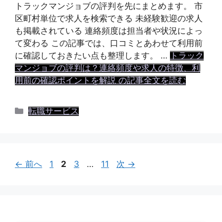
トラックマンジョブの評判を先にまとめます。 市
区町村単位で求人を検索できる 未経験歓迎の求人
も掲載されている 連絡頻度は担当者や状況によっ
て変わる この記事では、口コミとあわせて利用前
に確認しておきたい点も整理します。 …
トラック
マンジョブの評判は？連絡頻度や求人の特徴、利
用前の確認ポイントを解説 の記事全文を読む
カ
転職サービス
テ
ゴ
リ
ー
ペ
ペ
ペ
ペ
←
前へ
1
2
3
…
11
次
→
ー
ー
ー
ー
ジ
ジ
ジ
ジ