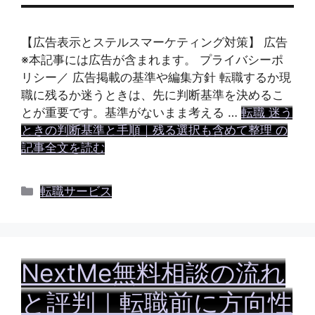
【広告表示とステルスマーケティング対策】 広告
※本記事には広告が含まれます。 プライバシーポ
リシー／ 広告掲載の基準や編集方針 転職するか現
職に残るか迷うときは、先に判断基準を決めるこ
とが重要です。基準がないまま考える …
転職 迷う
ときの判断基準と手順｜残る選択も含めて整理 の
記事全文を読む
カ
転職サービス
テ
ゴ
リ
ー
NextMe無料相談の流れ
と評判｜転職前に方向性