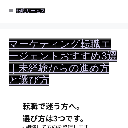
カ
転職サービス
テ
ゴ
リ
ー
マーケティング転職エ
ージェントおすすめ3選
｜未経験からの進め方
と選び方