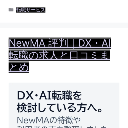
カ
転職サービス
テ
ゴ
リ
ー
NewMA 評判｜DX・AI
転職の求人と口コミま
とめ