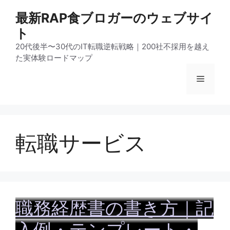
コ
最新RAP食ブロガーのウェブサイ
ン
ト
テ
ン
20代後半〜30代のIT転職逆転戦略｜200社不採用を越え
ツ
た実体験ロードマップ
へ
メ
ス
キ
ッ
ニ
プ
転職サービス
ュ
ー
職務経歴書の書き方｜記
入例・テンプレート・