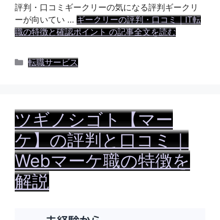
評判・口コミギークリーの気になる評判ギークリ
ーが向いてい …
ギークリーの評判・口コミ｜IT転
職の特徴と確認ポイント の記事全文を読む
カ
転職サービス
テ
ゴ
リ
ー
ツギノシゴト【マー
ケ】の評判と口コミ｜
Webマーケ職の特徴を
解説