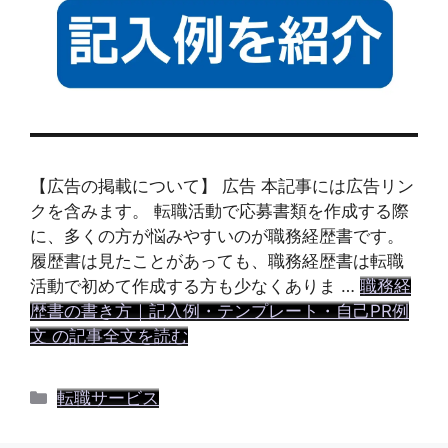
【広告の掲載について】 広告 本記事には広告リン
クを含みます。 転職活動で応募書類を作成する際
に、多くの方が悩みやすいのが職務経歴書です。
履歴書は見たことがあっても、職務経歴書は転職
活動で初めて作成する方も少なくありま …
職務経
歴書の書き方｜記入例・テンプレート・自己PR例
文 の記事全文を読む
カ
転職サービス
テ
ゴ