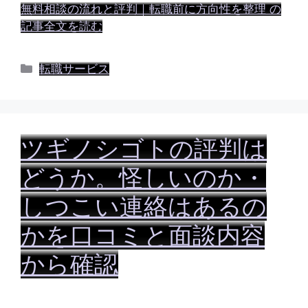
無料相談の流れと評判｜転職前に方向性を整理 の
記事全文を読む
カ
転職サービス
テ
ゴ
リ
ー
ツギノシゴトの評判は
どうか。怪しいのか・
しつこい連絡はあるの
かを口コミと面談内容
から確認