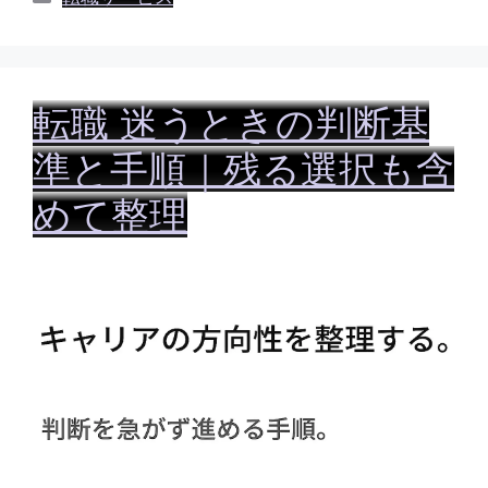
テ
ゴ
リ
ー
転職 迷うときの判断基
準と手順｜残る選択も含
めて整理