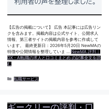
【広告の掲載について】 広告 本記事には広告リン
クを含みます。掲載内容は公式サイト、公開求人
情報、第三者サイトの掲載内容を参考に作成して
います。 最終更新日：2026年5月20日 NewMAの
特徴や公開情報を整理していま …
NewMA 評判｜
DX・AI転職の求人と口コミまとめ の記事全文を読
む
カ
転職サービス
テ
ゴ
リ
ー
ギークリーの評判・口