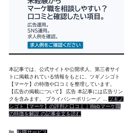
本記事では、公式サイトや公開求人、第三者サイ
トに掲載されている情報をもとに、ツギノシゴト
【マーケ】の特徴や口コミを整理しています。
【広告の掲載について】 広告 本記事には広告リン
クを含みます。 プライバシーポリシー／ …
ツギノ
シゴト【マーケ】の評判と口コミ｜Webマーケ職
の特徴を解説 の記事全文を読む
カ
転職サービス