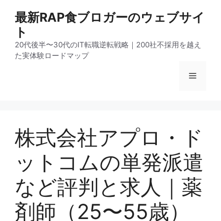
コ
最新RAP食ブロガーのウェブサイ
ン
ト
テ
ン
20代後半〜30代のIT転職逆転戦略｜200社不採用を越え
ツ
た実体験ロードマップ
へ
メ
ス
キ
ッ
ニ
プ
株式会社アプロ・ド
ュ
ットコムの単発派遣
ー
など評判と求人｜薬
剤師（25〜55歳）