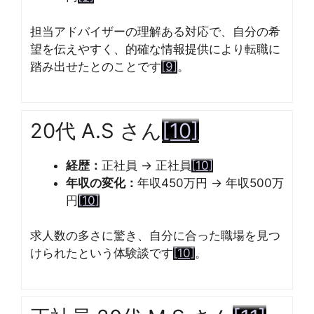
担当アドバイザーの理解ある対応で、自分の希
望を伝えやすく、的確な情報提供により転職に
踏み出せたとのことです
[9]
。
20代 A.S さん
[10]
経歴：
正社員 → 正社員
[10]
年収の変化：
年収450万円 → 年収500万
円
[10]
求人数の多さに驚き、自分に合った職場を見つ
けられたという体験談です
[10]
。