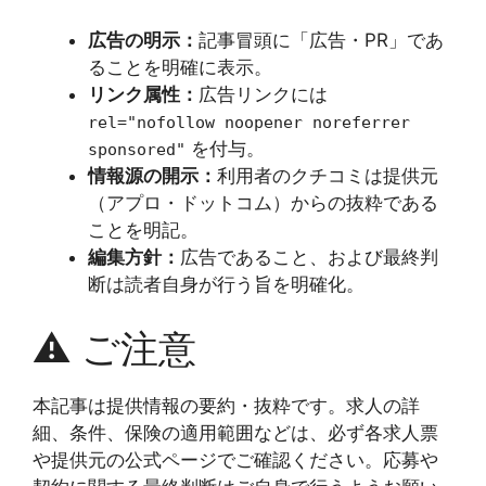
広告の明示：
記事冒頭に「広告・PR」であ
ることを明確に表示。
リンク属性：
広告リンクには
rel="nofollow noopener noreferrer
を付与。
sponsored"
情報源の開示：
利用者のクチコミは提供元
（アプロ・ドットコム）からの抜粋である
ことを明記。
編集方針：
広告であること、および最終判
断は読者自身が行う旨を明確化。
⚠️
ご注意
本記事は提供情報の要約・抜粋です。求人の詳
細、条件、保険の適用範囲などは、必ず各求人票
や提供元の公式ページでご確認ください。応募や