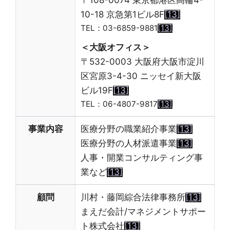
10-18 京急第1ビル8F
[13]
TEL：03-6859-9881
[13]
＜大阪オフィス＞
〒532-0003 大阪府大阪市淀川
区宮原3-4-30 ニッセイ新大阪
ビル19F
[13]
TEL：06-4807-9817
[13]
事業内容
医療分野の職業紹介事業
[13]
医療分野の人材派遣事業
[13]
人事・開業コンサルティング事
業など
[13]
顧問
川村・藤岡綜合法律事務所
[13]
まえだ会計/マネジメントサポー
ト株式会社
[13]