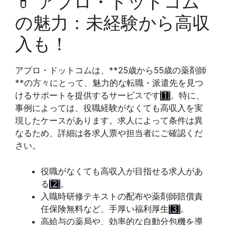
💊
アプロ・ドットコム
の魅力：未経験から高収
入も！
アプロ・ドットコムは、**25歳から55歳の薬剤師
**の方々にとって、魅力的な転職・派遣先を見つ
けるサポートを提供するサービスです
[1]
。特に、
事例によっては、役職経験がなくても高収入を実
現したケースがあります。求人によって条件は異
なるため、詳細は各求人票や担当者にご確認くだ
さい。
役職がなくても高収入が目指せる求人があ
る
[2]
。
入職時研修テキストの配布や薬剤師賠償責
任保険無料など、手厚い福利厚生
[3]
。
高給与の薬局や、効率的な自動分包機を導