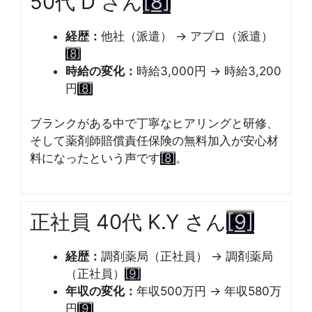
50代 D さん
[8]
経歴：
他社（派遣） → アプロ（派遣）
[8]
時給の変化：
時給3,000円 → 時給3,200
円
[8]
ブランクがある中で丁寧なヒアリングと研修、
そして薬剤師賠償責任保険の無料加入が安心材
料になったという声です
[8]
。
正社員 40代 K.Y さん
[9]
経歴：
調剤薬局（正社員） → 調剤薬局
（正社員）
[9]
年収の変化：
年収500万円 → 年収580万
円
[9]