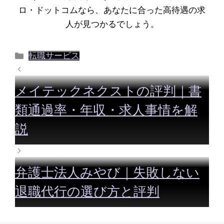
ロ・ドットコムなら、あなたに合った高待遇の求
人が見つかるでしょう。
カ
転職サービス
テ
ゴ
メイテックネクストの評判｜書
リ
ー
類通過率・年収・求人事情を解
説
弁護士法人みやび｜失敗しない
退職代行の選び方と評判