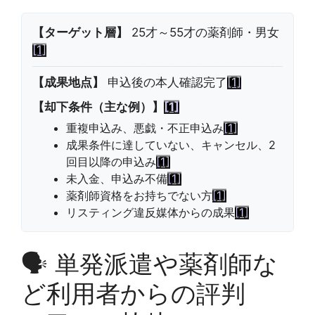
【ターゲット層】
25才～55才の薬剤師・男女
[1]
【成果地点】
申込後の本人確認完了
[1]
【却下条件（主な例）】
[1]
重複申込み、悪戯・不正申込み
[1]
成果条件に達していない、キャンセル、2
回目以降の申込み
[1]
未入金、申込み不備
[1]
薬剤師資格をお持ちでない方
[1]
リスティング違反媒体からの成果
[1]
🗣️
単発派遣や薬剤師な
ど利用者からの評判