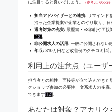
に注目すると良いでしょう。
（参考元: Goog
担当アドバイザーとの連携:
リマインド
沿った企業提案や企業とのやり取り、日
選考対策の充実:
履歴書・ES添削や面接
[12]
。
非公開求人の活用:
一般に公開されない
年収:
310万円など改善例のクチコミ[4]
利用上の注意点（ユーザ
担当者との相性、面接等が立て込んできた
クショップ参加の必要性、文系求人の多寡
できます
[12]
。
あなたは対象？アカリク