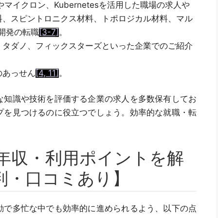
強やマイクロン、Kubernetesを活用した職場の求人や
材料、スピントロニクス材料、トポロジカル材料、マル
開発の転職
[3-7]
。
、タダノ、フィックスターズといった企業でのご紹介
のあっせん
[4, 11]
。
な知識や技術を評価する企業の求人を多数保有してお
プを見つけるのに役立つでしょう。効率的な就職・転
年収・利用ポイントを解
判・口コミあり】
動で多忙な中でも効率的に進められるよう、以下の点