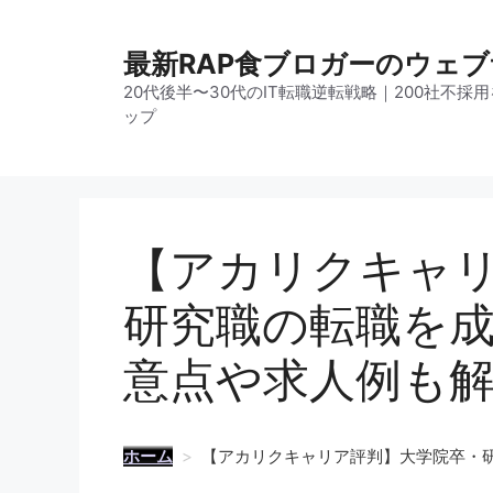
コ
ン
最新RAP食ブロガーのウェ
テ
20代後半〜30代のIT転職逆転戦略｜200社不
ン
ップ
ツ
へ
ス
キ
ッ
【アカリクキャ
プ
研究職の転職を
意点や求人例も
ホーム
>
【アカリクキャリア評判】大学院卒・